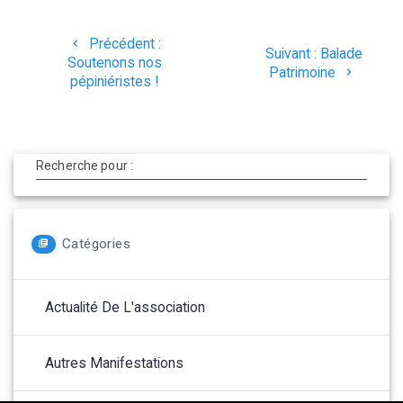
Navigation
Article
Précédent :
Article
Suivant :
Balade
de
précédent
Soutenons nos
suivant
Patrimoine
:
pépiniéristes !
:
l’article
Recherche pour :
Catégories
Actualité De L'association
Autres Manifestations