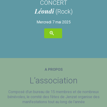
CONCERT
Léondi
(Rock)
Mercredi 7 mai 2025
A PROPOS
L’association
Composé d’un bureau de 15 membres et de nombreux
bénévoles, le comité des fêtes de Jenzat organise des
manifestations tout au long de l’année