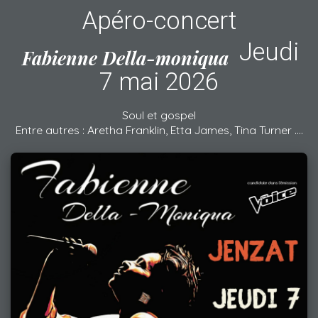
Apéro-concert
Jeudi
Fabienne Della-moniqua
7 mai 2026
Soul et gospel
Entre autres : Aretha Franklin, Etta James, Tina Turner ….