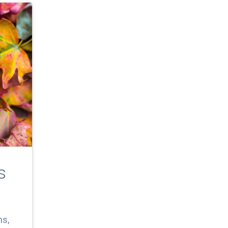
s
ns,