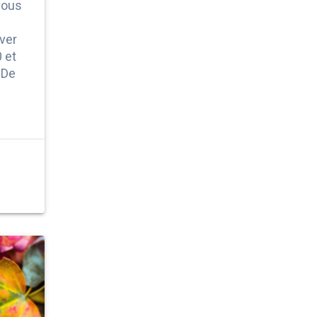
vous
ver
 et
 De