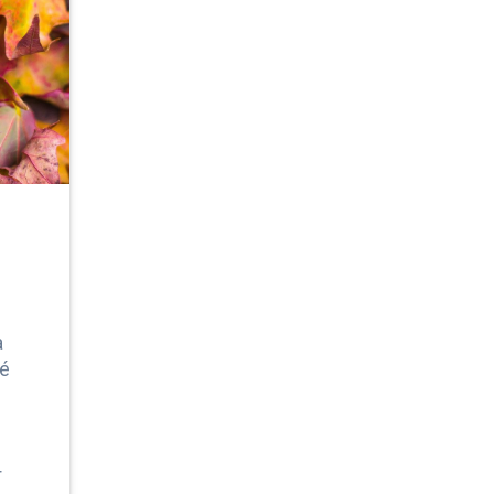
a
té
r